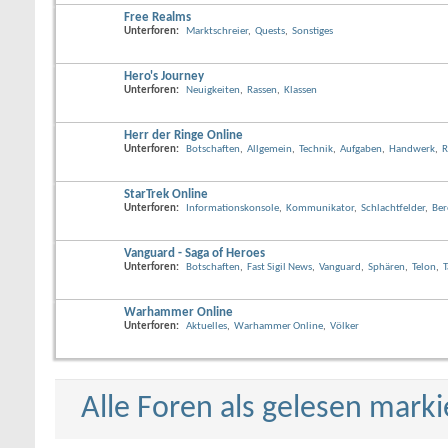
Free Realms
Unterforen:
Marktschreier
,
Quests
,
Sonstiges
Hero's Journey
Unterforen:
Neuigkeiten
,
Rassen
,
Klassen
Herr der Ringe Online
Unterforen:
Botschaften
,
Allgemein
,
Technik
,
Aufgaben
,
Handwerk
,
R
StarTrek Online
Unterforen:
Informationskonsole
,
Kommunikator
,
Schlachtfelder
,
Ber
Vanguard - Saga of Heroes
Unterforen:
Botschaften
,
Fast Sigil News
,
Vanguard
,
Sphären
,
Telon
,
T
Warhammer Online
Unterforen:
Aktuelles
,
Warhammer Online
,
Völker
Alle Foren als gelesen mark