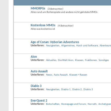
MMORPGs
(3 Betrachter)
Alles rund um Rollenspiele und andere nicht gelistete MMOs
Kostenlose MMOs
(4 Betrachter)
Alles was kostenlos ist
Age of Conan: Hyborian Adventures
Unterforen:
Neuigkeiten
,
Allgemeines
,
Hard- und Software
,
Abenteure
Aion
Unterforen:
Aktuelles
,
Die Welt Aion
,
Klassen
,
Fraktionen
,
Sonstiges
Auto Assault
Unterforen:
News
,
Auto Assault
,
Klassen + Rassen
Diablo 3
Unterforen:
Neuigkeiten
,
Diablo 1
,
Diablo 2
,
Diablo 3
EverQuest 2
Unterforen:
Botschaften
,
Homepage und Forum
,
Norrath
,
Archetypen