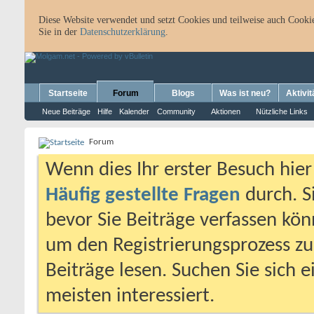
Diese Website verwendet und setzt Cookies und teilweise auch Cookie
Sie in der
Datenschutzerklärung
.
Startseite
Forum
Blogs
Was ist neu?
Aktivit
Neue Beiträge
Hilfe
Kalender
Community
Aktionen
Nützliche Links
Forum
Wenn dies Ihr erster Besuch hier i
Häufig gestellte Fragen
durch. S
bevor Sie Beiträge verfassen könn
um den Registrierungsprozess zu 
Beiträge lesen. Suchen Sie sich 
meisten interessiert.