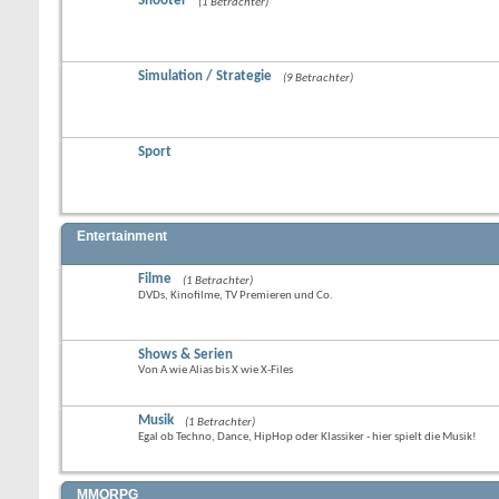
Shooter
(1 Betrachter)
Simulation / Strategie
(9 Betrachter)
Sport
Entertainment
Filme
(1 Betrachter)
DVDs, Kinofilme, TV Premieren und Co.
Shows & Serien
Von A wie Alias bis X wie X-Files
Musik
(1 Betrachter)
Egal ob Techno, Dance, HipHop oder Klassiker - hier spielt die Musik!
MMORPG