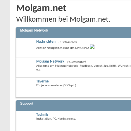
Molgam.net
Willkommen bei Molgam.net.
Molgam Network
Nachrichten
(2 Betrachter)
Alles an Neuigkeiten rund um MMORPGs
Molgam Network
(4 Betrachter)
Alles rund um Molgam Network - Feedback, Vorschläge, Kritik, Wunschli
etc.
Taverne
Für jederman etwas (Off-Topic)
Support
Technik
Installation, PC, Hardware etc.