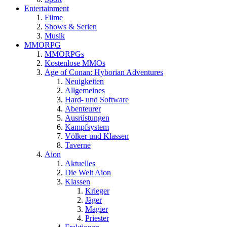
Entertainment
Filme
Shows & Serien
Musik
MMORPG
MMORPGs
Kostenlose MMOs
Age of Conan: Hyborian Adventures
Neuigkeiten
Allgemeines
Hard- und Software
Abenteurer
Ausrüstungen
Kampfsystem
Völker und Klassen
Taverne
Aion
Aktuelles
Die Welt Aion
Klassen
Krieger
Jäger
Magier
Priester