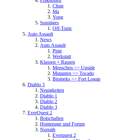
Fraktionen
Chun
Ma
Yong
Sonstiges
Off-Topic
Auto Assault
News
Auto Assault
Piste
Werkstatt
Klassen + Rassen
Menschen >> Upside
Mutanten >> Tocado
Biomeks >> Fort Logan
Diablo 3
Neuigkeiten
Diablo 1
Diablo 2
Diablo 3
EverQuest 2
Botschaften
Homepage und Forum
Norrath
Everquest 2