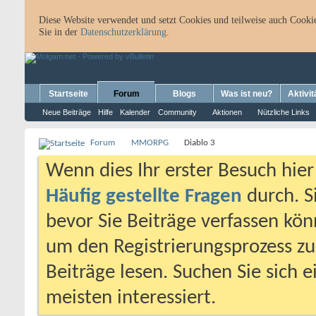
Diese Website verwendet und setzt Cookies und teilweise auch Cookie
Sie in der
Datenschutzerklärung
.
Startseite
Forum
Blogs
Was ist neu?
Aktivit
Neue Beiträge
Hilfe
Kalender
Community
Aktionen
Nützliche Links
Forum
MMORPG
Diablo 3
Wenn dies Ihr erster Besuch hier i
Häufig gestellte Fragen
durch. S
bevor Sie Beiträge verfassen könn
um den Registrierungsprozess zu 
Beiträge lesen. Suchen Sie sich 
meisten interessiert.