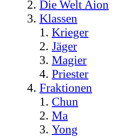
Die Welt Aion
Klassen
Krieger
Jäger
Magier
Priester
Fraktionen
Chun
Ma
Yong