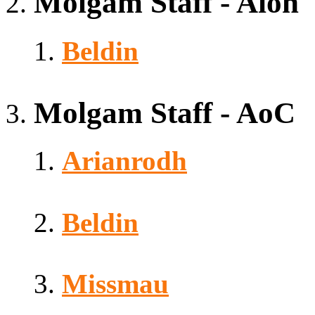
Molgam Staff - Aion
Beldin
Molgam Staff - AoC
Arianrodh
Beldin
Missmau