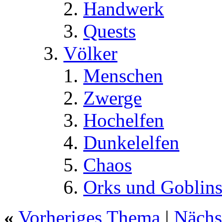
Handwerk
Quests
Völker
Menschen
Zwerge
Hochelfen
Dunkelelfen
Chaos
Orks und Goblin
«
Vorheriges Thema
|
Nächs