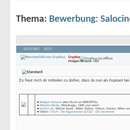
Thema:
Bewerbung: Salocin
03.03.2007,
02:27
Gryphus
Molgam Network - CEO
Es freut mich dir mitteilen zu dürfen, dass du nun als Aspirant b
■
Molgam Network
alles Rund um MMORPGs.
■
Webdim Media
, Webdesign, CMS und mehr!
■
truefun.de
, Wahrer Spaß - Bilder, Babes, Videos, Games, Witze un
■ Gilden:
VSoH - Die Aggronauten
||
EQ2 - Die Gemeinde