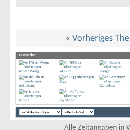
«
Vorheriges Th
Lesezeichen
Mister Wong
YiGG.de
Google
Digg
del.icio.us
GameBuzz
icio.de
My Yahoo
Alle Zeitangaben in W