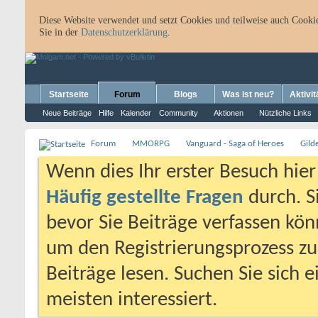
Diese Website verwendet und setzt Cookies und teilweise auch Cookie
Sie in der
Datenschutzerklärung
.
Startseite
Forum
Blogs
Was ist neu?
Aktivit
Neue Beiträge
Hilfe
Kalender
Community
Aktionen
Nützliche Links
Forum
MMORPG
Vanguard - Saga of Heroes
Gild
Wenn dies Ihr erster Besuch hier i
Häufig gestellte Fragen
durch. S
bevor Sie Beiträge verfassen könn
um den Registrierungsprozess zu 
Beiträge lesen. Suchen Sie sich 
meisten interessiert.